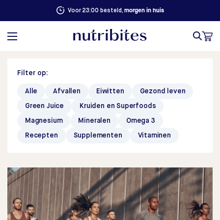
morgen in huis
Voor 23:00 besteld,
Filter op:
Alle
Afvallen
Eiwitten
Gezond leven
Green Juice
Kruiden en Superfoods
Magnesium
Mineralen
Omega 3
Recepten
Supplementen
Vitaminen