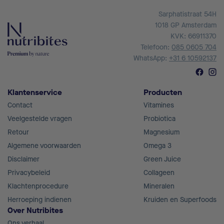
Sarphatistraat 54H
1018 GP Amsterdam
KVK: 66911370
Telefoon:
085 0605 704
WhatsApp:
+31 6 10592137
Klantenservice
Producten
Contact
Vitamines
Veelgestelde vragen
Probiotica
Retour
Magnesium
Algemene voorwaarden
Omega 3
Disclaimer
Green Juice
Privacybeleid
Collageen
Klachtenprocedure
Mineralen
Herroeping indienen
Kruiden en Superfoods
Over Nutribites
Ons verhaal