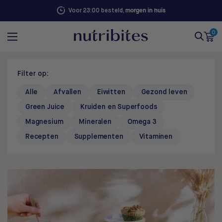
100% succesgarantie. Niet goed, geld terug
0
Filter op:
Alle
Afvallen
Eiwitten
Gezond leven
Green Juice
Kruiden en Superfoods
Magnesium
Mineralen
Omega 3
Recepten
Supplementen
Vitaminen