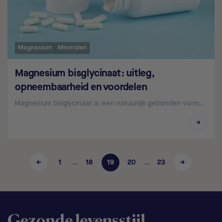
Magnesium
Mineralen
Magnesium bisglycinaat: uitleg,
opneembaarheid en voordelen
Magnesium bisglycinaat is een natuurlijk gebonden vorm…
←
1
18
19
20
23
→
…
…
Gezonde levensstijl