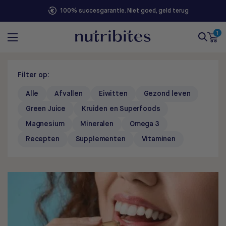
100% succesgarantie. Niet goed, geld terug
1
Filter op:
Alle
Afvallen
Eiwitten
Gezond leven
Green Juice
Kruiden en Superfoods
Magnesium
Mineralen
Omega 3
Recepten
Supplementen
Vitaminen