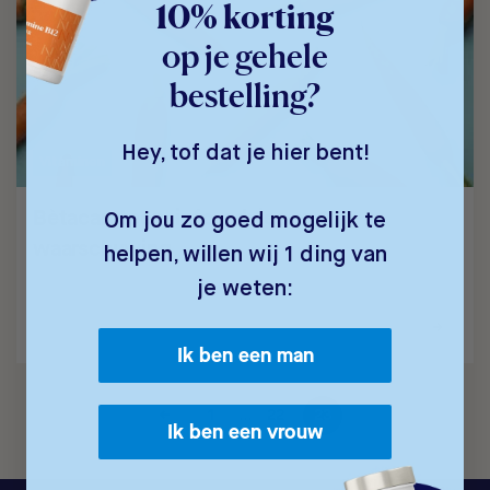
10% korting
op je gehele
bestelling?
Hey, tof dat je hier bent!
Vitaminen
Bètacaroteen: info, advies en 1
Om jou zo goed mogelijk te
waarschuwing
helpen, willen wij 1 ding van
Bètacaroteen is een essentiële provitamine die allerlei…
je weten:
Ik ben een man
←
1
22
23
…
Ik ben een vrouw