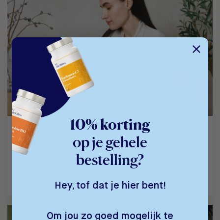
Magnesium
Mineralen
Supplementen
10% korting
Beste magnesium voor de nacht? Ontdek
op je gehele
onze top 7
bestelling?
Magnesium heeft heel veel functies in je…
Hey, tof dat je hier bent!
Om jou zo goed mogelijk te