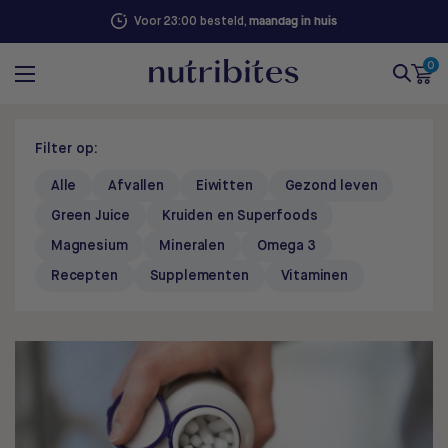
maandag in huis
Voor 23:00 besteld,
0
Filter op:
Alle
Afvallen
Eiwitten
Gezond leven
Green Juice
Kruiden en Superfoods
Magnesium
Mineralen
Omega 3
Recepten
Supplementen
Vitaminen