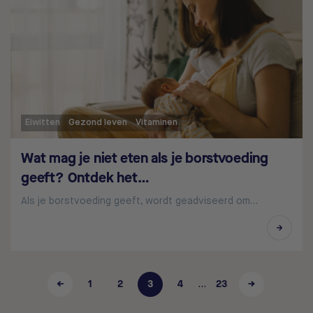
Eiwitten
Gezond leven
Vitaminen
Wat mag je niet eten als je borstvoeding
geeft? Ontdek het…
Als je borstvoeding geeft, wordt geadviseerd om…
←
1
2
3
4
23
→
…