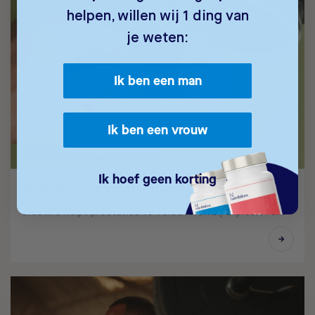
helpen, willen wij 1 ding van
je weten:
Ik ben een man
Ik ben een vrouw
Gezond leven
Supplementen
Ik hoef geen korting
Hoeveel creatine per dag? Ontdek het hier!
Creatine helpt prestaties te verbeteren bij explosieve…