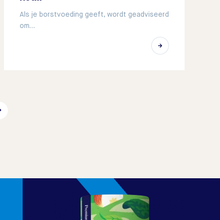
Als je borstvoeding geeft, wordt geadviseerd
om…
→