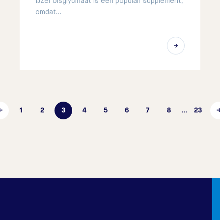
IJzer bisglycinaat is een populair supplement,
omdat…
←
1
2
3
4
5
6
7
8
23
…