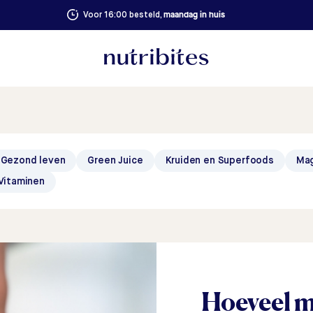
maandag in huis
Voor 16:00 besteld,
Gezond leven
Green Juice
Kruiden en Superfoods
Ma
Vitaminen
Hoeveel m