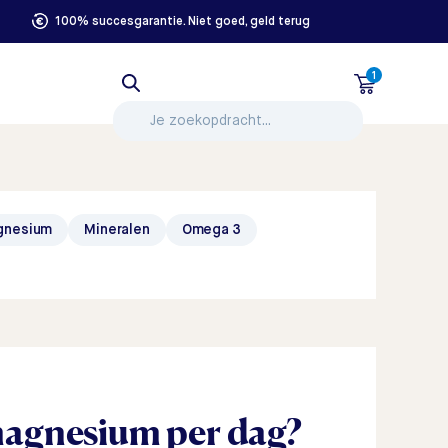
100% succesgarantie. Niet goed, geld terug
1
gnesium
Mineralen
Omega 3
agnesium per dag?