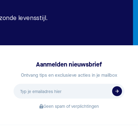
onde levensstijl.
Aanmelden nieuwsbrief
Ontvang tips en exclusieve acties in je mailbox
E-
mailadres
Geen spam of verplichtingen