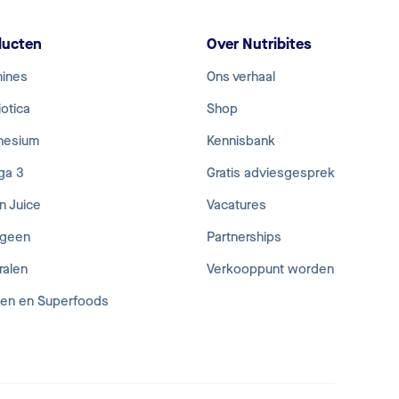
ducten
Over Nutribites
mines
Ons verhaal
otica
Shop
nesium
Kennisbank
ga 3
Gratis adviesgesprek
n Juice
Vacatures
ageen
Partnerships
ralen
Verkooppunt worden
den en Superfoods