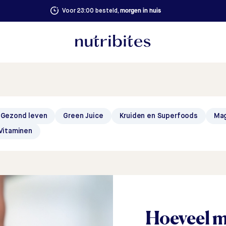
morgen in huis
Voor 23:00 besteld,
Gezond leven
Green Juice
Kruiden en Superfoods
Ma
Vitaminen
Hoeveel m