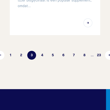
IJzer bisglycinaat is een populair supplement,
omdat…
←
1
2
3
4
5
6
7
8
23
…