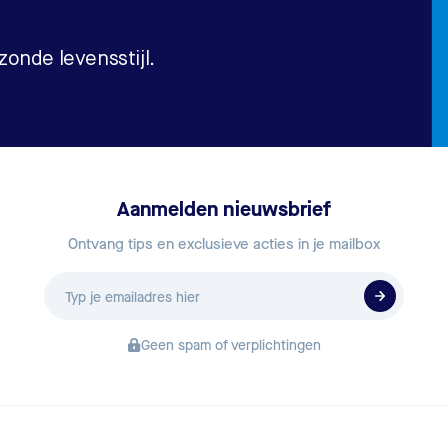
onde levensstijl.
Aanmelden nieuwsbrief
Ontvang tips en exclusieve acties in je mailbox
E-
mailadres
Geen spam of verplichtingen