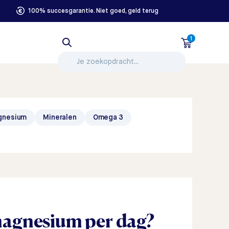
100% succesgarantie. Niet goed, geld terug
1
gnesium
Mineralen
Omega 3
agnesium per dag?