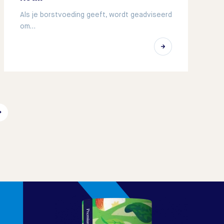
Als je borstvoeding geeft, wordt geadviseerd
om…
→