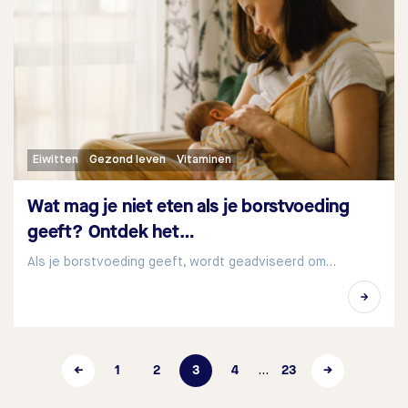
Eiwitten
Gezond leven
Vitaminen
Wat mag je niet eten als je borstvoeding
geeft? Ontdek het…
Als je borstvoeding geeft, wordt geadviseerd om…
←
1
2
3
4
23
→
…