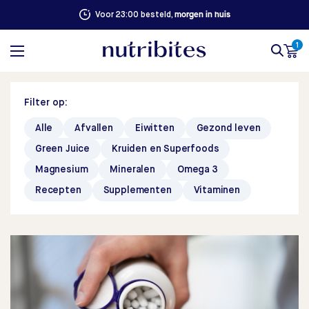
100% succesgarantie. Niet goed, geld terug
1
Filter op:
Alle
Afvallen
Eiwitten
Gezond leven
Green Juice
Kruiden en Superfoods
Magnesium
Mineralen
Omega 3
Recepten
Supplementen
Vitaminen