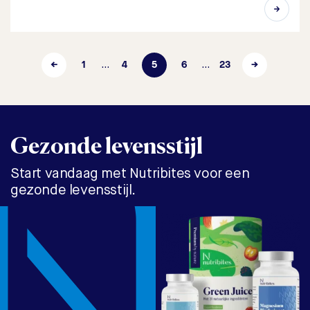
←
1
4
5
6
23
→
…
…
Gezonde levensstijl
Start vandaag met Nutribites voor een
gezonde levensstijl.