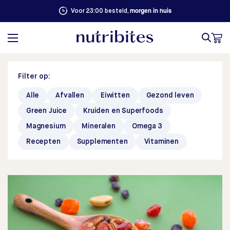
morgen in huis
Voor 23:00 besteld,
Filter op:
Alle
Afvallen
Eiwitten
Gezond leven
Green Juice
Kruiden en Superfoods
Magnesium
Mineralen
Omega 3
Recepten
Supplementen
Vitaminen