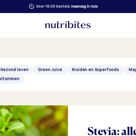
maandag in huis
Voor 16:00 besteld,
Gezond leven
Green Juice
Kruiden en Superfoods
Ma
Vitaminen
Stevia: all