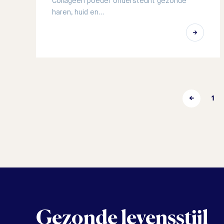
Collageen poeder ondersteunt gezonde
haren, huid en…
←
1
Gezonde levensstijl