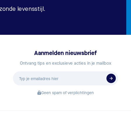
onde levensstijl.
Aanmelden nieuwsbrief
Ontvang tips en exclusieve acties in je mailbox
E-
mailadres
Geen spam of verplichtingen