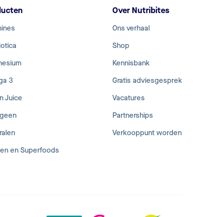
ducten
Over Nutribites
mines
Ons verhaal
otica
Shop
nesium
Kennisbank
ga 3
Gratis adviesgesprek
n Juice
Vacatures
ageen
Partnerships
ralen
Verkooppunt worden
den en Superfoods