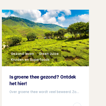
Gezond leven
Green Juice
Kruiden en Superfoods
Is groene thee gezond? Ontdek
het hier!
Over groene thee wordt veel beweerd. Zo…