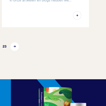
In onze artikelen en blogs hebben we…
23
→