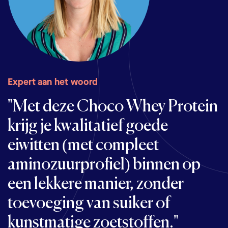
Expert aan het woord
Expert aan het woord
"Met deze Choco Whey Protein
"Een goede shake om
krijg je kwalitatief goede
spierherstel en spieropbouw te
eiwitten (met compleet
ondersteunen. Het is hoog in
aminozuurprofiel) binnen op
eiwitten en vrij van potentieel
een lekkere manier, zonder
schadelijke stoffen zoals
toevoeging van suiker of
aspartaam en sucralose."
kunstmatige zoetstoffen."