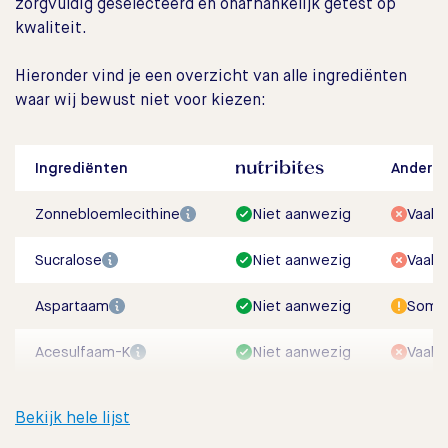
zorgvuldig geselecteerd en onafhankelijk getest op
kwaliteit.
Hieronder vind je een overzicht van alle ingrediënten
waar wij bewust niet voor kiezen:
Ingrediënten
Andere
Zonnebloemlecithine
Niet aanwezig
Vaak 
Sucralose
Niet aanwezig
Vaak 
Aspartaam
Niet aanwezig
Soms
Acesulfaam-K
Niet aanwezig
Vaak 
Bekijk hele lijst