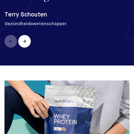
Ryan Schiltmans
Personal Trainer
Terry Schouten
Gezondheidswetenschapper