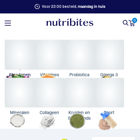
100% succesgarantie. Niet goed, geld terug
0
Alles tonen
Vitamines
Probiotica
Omega 3
Mineralen
Collageen
Kruiden en
Sport
Superfoods