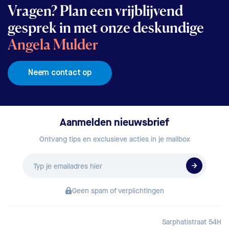
Vragen? Plan een vrijblijvend
gesprek in met onze deskundige
Angela Mulder
Neem contact op
Aanmelden nieuwsbrief
Ontvang tips en exclusieve acties in je mailbox
E-
mailadres
Geen spam of verplichtingen
Sarphatistraat 54H