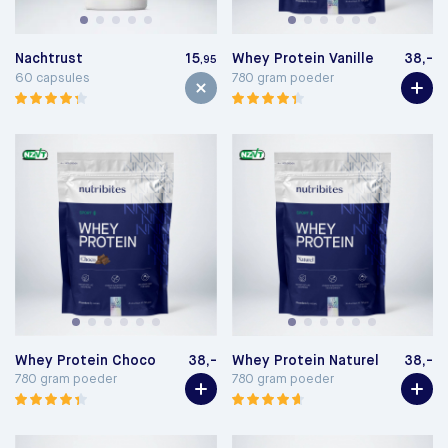
Nachtrust
15
Whey Protein Vanille
38,-
,95
60 capsules
780 gram poeder
Whey Protein Choco
38,-
Whey Protein Naturel
38,-
780 gram poeder
780 gram poeder