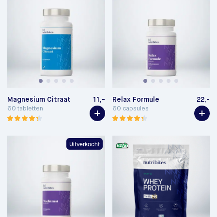
Magnesium Citraat
11,-
Relax Formule
22,-
60 tabletten
60 capsules
Uitverkocht