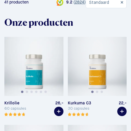
(
2824
)
41 producten
9.2
Standaard
Onze producten
Krillolie
26,-
Kurkuma C3
22,-
60 capsules
30 capsules