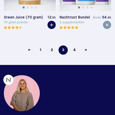
Green Juice (70 gram)
12
Nachtrust Bundel
54
61
,95
,95
,45
70 gram poeder
3 supplementen
←
1
2
3
4
→