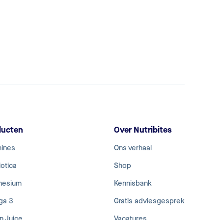
ducten
Over Nutribites
mines
Ons verhaal
otica
Shop
nesium
Kennisbank
ga 3
Gratis adviesgesprek
n Juice
Vacatures