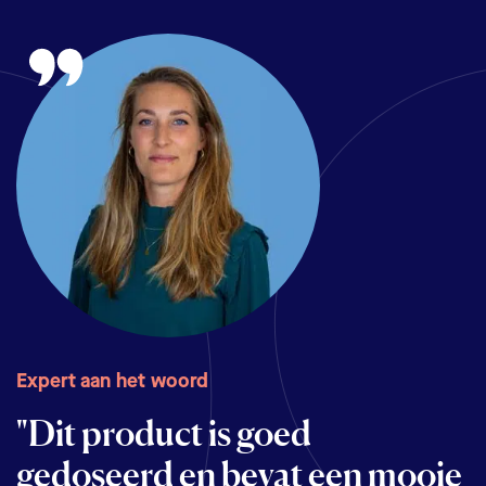
Expert aan het woord
Expert aan het woord
"Dit product is goed
"Ik adviseer dit supplement
gedoseerd en bevat een mooie
vanwege de hoge kwaliteit. Het