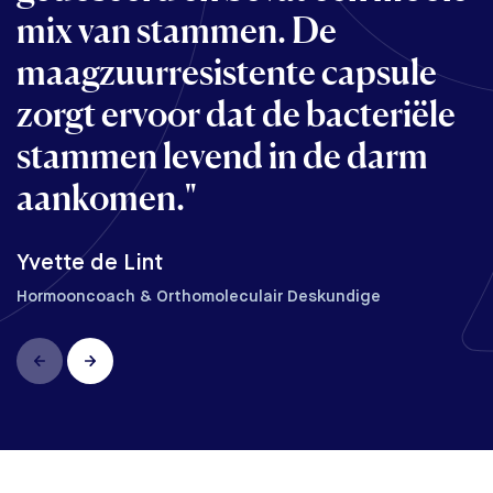
mix van stammen. De
bevat een zeer breed spectrum
maagzuurresistente capsule
aan bacteriestammen in een
zorgt ervoor dat de bacteriële
optimale hoeveelheid."
stammen levend in de darm
Lorenz van den Helder
aankomen."
Orthomoleculair deskundige en praktijkeigenaar
Yvette de Lint
Hormooncoach & Orthomoleculair Deskundige