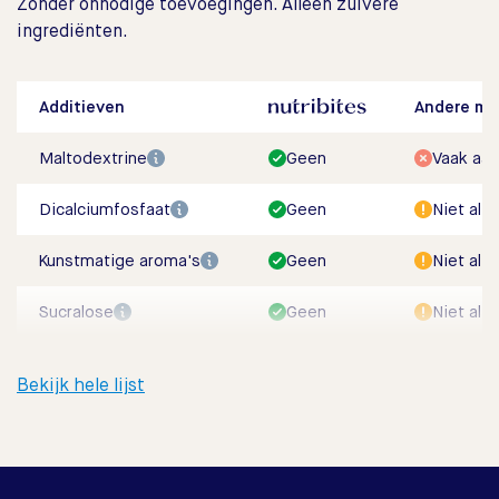
Zonder onnodige toevoegingen. Alleen zuivere
ingrediënten.
Additieven
Andere me
Maltodextrine
Geen
Vaak aa
Dicalciumfosfaat
Geen
Niet altij
Kunstmatige aroma's
Geen
Niet altij
Sucralose
Geen
Niet altij
Bekijk hele lijst