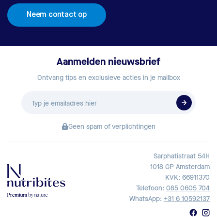
Neem contact op
Aanmelden nieuwsbrief
Ontvang tips en exclusieve acties in je mailbox
E-
mailadres
Geen spam of verplichtingen
Sarphatistraat 54H
1018 GP Amsterdam
KVK: 66911370
Telefoon:
085 0605 704
WhatsApp:
+31 6 10592137