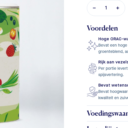
Voordelen
Hoge ORAC-w
Bevat een hoge c
groenteblend, a
Rijk aan vezel
Per portie lever
spijsvertering.
Bevat wetensc
Bevat hoogwaard
kwaliteit en zuiv
Voedingswaa