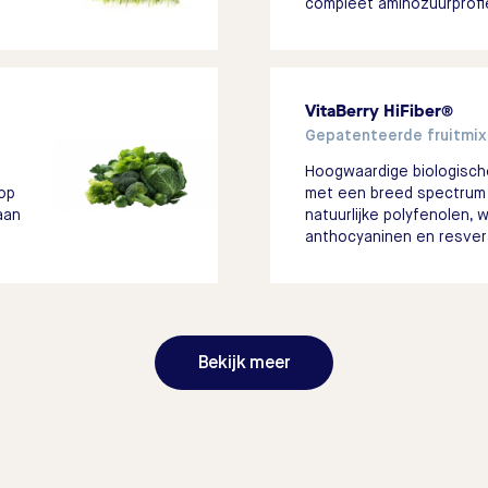
compleet aminozuurprofie
VitaBerry HiFiber®
Gepatenteerde fruitmix
Hoogwaardige biologische
op
met een breed spectrum
aan
natuurlijke polyfenolen,
anthocyaninen en resvera
Bekijk meer