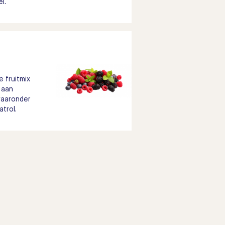
l.
 fruitmix
 aan
 waaronder
trol.