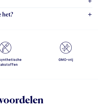
e het?
synthetische
GMO-vrij
akstoffen
voordelen