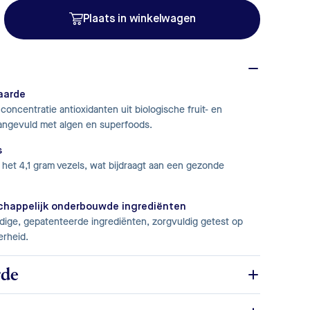
Plaats in winkelwagen
aarde
oncentratie antioxidanten uit biologische fruit- en
angevuld met algen en superfoods.
s
t het 4,1 gram vezels, wat bijdraagt aan een gezonde
happelijk onderbouwde ingrediënten
ige, gepatenteerde ingrediënten, zorgvuldig getest op
erheid.
rde