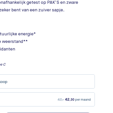
onafhankelijk getest op PAK’S en zware
zeker bent van een zuiver sapje.
atuurlijke energie*
e weerstand**
xidanten
ne C
koop
per maand
42
47,-
,30