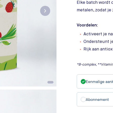
Elke batch wordt 
metalen, zodat je 
Voordelen:
Activeert je n
Ondersteunt j
Rijk aan antio
*B-complex, **Vitami
Eenmalige aan
Abonnement