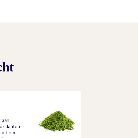
cht
k aan
ioxidanten
 met een