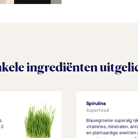
kele ingrediënten uitgeli
Spirulina
Superfood
s
Blauwgroene superalg rij
 C
vitamines, mineralen, ant
en plantaardige eiwitten