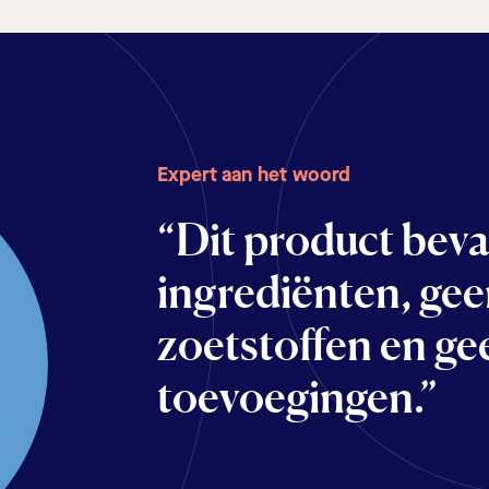
Expert aan het woord
Expert aan het woord
“Dit product beva
"Een fantastisch
ingrediënten, gee
scoop een superg
zoetstoffen en g
creëren met mooi
toevoegingen.”
andere ingrediënt