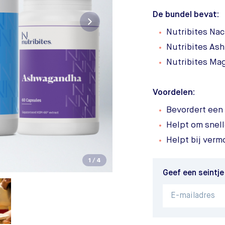
De bundel bevat:
Nutribites Nac
Nutribites As
Nutribites Ma
Voordelen:
Bevordert een 
Helpt om snelle
Helpt bij verm
1
/
4
Geef een seintje