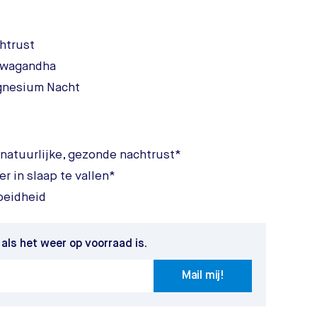
htrust
hwagandha
gnesium Nacht
natuurlijke, gezonde nachtrust*
r in slaap te vallen*
oeidheid
 als het weer op voorraad is.
Mail mij!