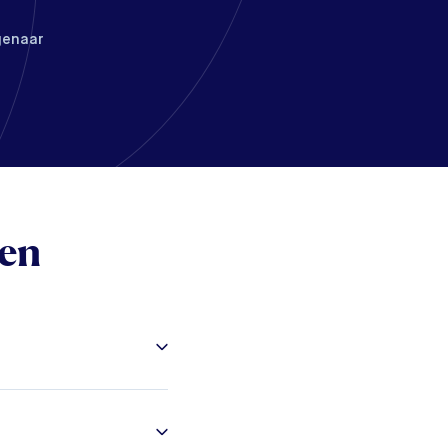
genaar
ten