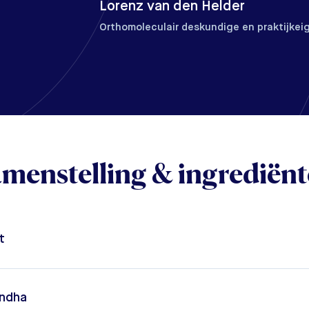
Lorenz van den Helder
Orthomoleculair deskundige en praktijkei
menstelling & ingrediën
t
andha