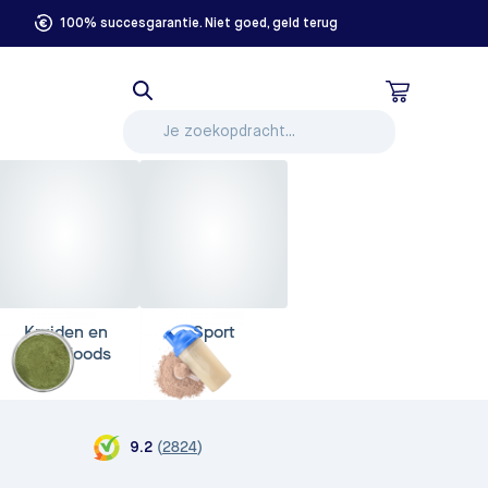
100% succesgarantie. Niet goed, geld terug
Kruiden en
Sport
Superfoods
(
2824
)
9.2