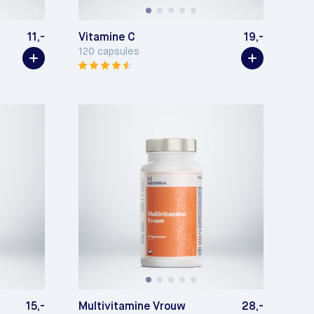
11,-
Vitamine C
19,-
120 capsules
15,-
Multivitamine Vrouw
28,-