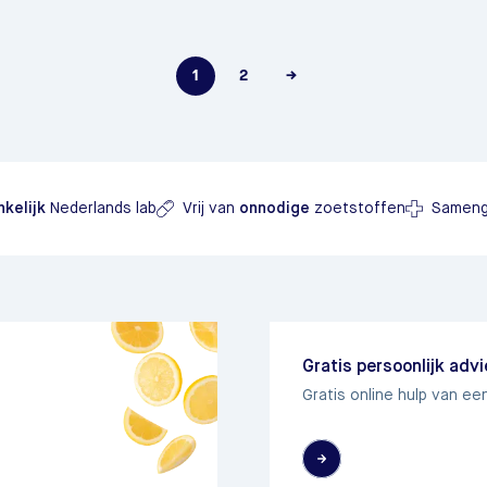
1
2
→
kelijk
Nederlands lab
Vrij van
onnodige
zoetstoffen
Sameng
Gratis persoonlijk adv
Gratis online hulp van ee