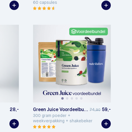
60 capsules
Voordeelbundel
28,-
Green Juice Voordeelbundel
59,-
74
,90
300 gram poeder +
weekverpakking + shakebeker