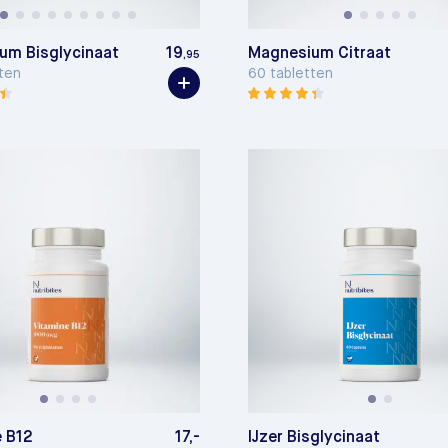
um Bisglycinaat
19
Magnesium Citraat
,95
ten
60 tabletten
e B12
17,-
IJzer Bisglycinaat