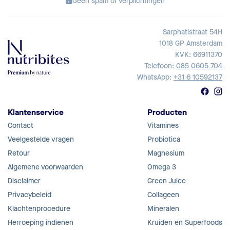
Geen spam of verplichtingen
Sarphatistraat 54H
1018 GP Amsterdam
KVK: 66911370
Telefoon:
085 0605 704
WhatsApp:
+31 6 10592137
Klantenservice
Producten
Contact
Vitamines
Veelgestelde vragen
Probiotica
Retour
Magnesium
Algemene voorwaarden
Omega 3
Disclaimer
Green Juice
Privacybeleid
Collageen
Klachtenprocedure
Mineralen
Herroeping indienen
Kruiden en Superfoods