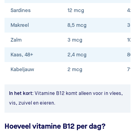
Sardines
12 mcg
42
Makreel
8,5 mcg
30
Zalm
3 mcg
10
Kaas, 48+
2,4 mcg
86
Kabeljauw
2 mcg
71
Biefstuk
1,6 mcg
57
In het kort:
Vitamine B12 komt alleen voor in vlees,
Mozzarella
1,5 mcg
54
vis, zuivel en eieren.
Ei
1,1 mcg
39
Hoeveel vitamine B12 per dag?
Ansjovis
0,9 mcg
32