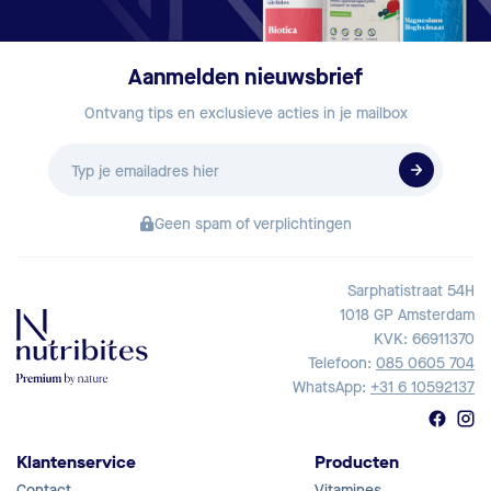
Aanmelden nieuwsbrief
Ontvang tips en exclusieve acties in je mailbox
E-
mailadres
Geen spam of verplichtingen
Sarphatistraat 54H
1018 GP Amsterdam
KVK: 66911370
Telefoon:
085 0605 704
WhatsApp:
+31 6 10592137
Klantenservice
Producten
Contact
Vitamines