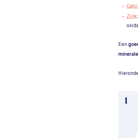
Calc
Zink
oxid
Een
goe
mineral
Hieronde
1