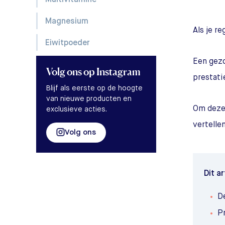
Multivitamine
Magnesium
Als je r
Eiwitpoeder
Een gezo
Volg ons
op Instagram
prestati
Blijf als eerste op de hoogte
van nieuwe producten en
Om deze 
exclusieve acties.
vertelle
Volg ons
Dit ar
D
Pr