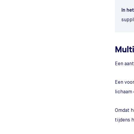
In he
suppl
Mult
Een aant
Een voor
lichaam 
Omdat h
tijdens 