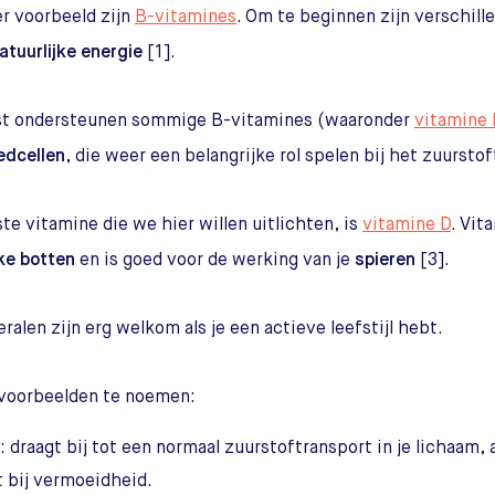
r voorbeeld zijn
B-vitamines
. Om te beginnen zijn verschill
atuurlijke energie
[1].
st ondersteunen sommige B-vitamines (waaronder
vitamine
edcellen
, die weer een belangrijke rol spelen bij het zuurstof
ste vitamine die we hier willen uitlichten, is
vitamine D
. Vit
ke botten
en is goed voor de werking van je
spieren
[3].
ralen zijn erg welkom als je een actieve leefstijl hebt.
voorbeelden te noemen:
: draagt bij tot een normaal zuurstoftransport in je lichaam, 
t bij vermoeidheid.