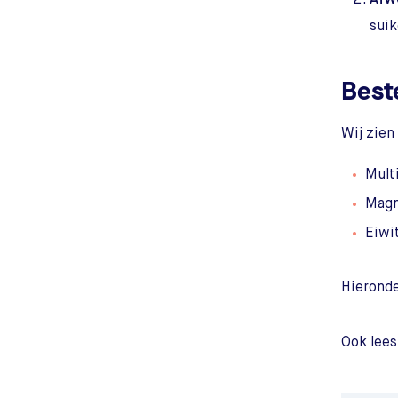
suik
Best
Wij zien
Mult
Mag
Eiwi
Hieronde
Ook lees