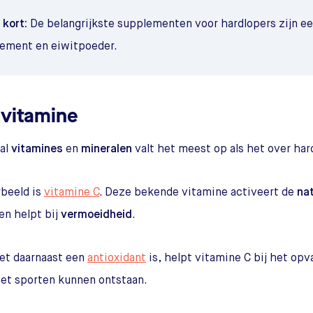
t kort:
De belangrijkste supplementen voor hardlopers zijn e
ement en eiwitpoeder.
ivitamine
al
vitamines
en
mineralen
valt het meest op als het over har
beeld is
vitamine C
. Deze bekende vitamine activeert de
nat
en helpt bij
vermoeidheid
.
et daarnaast een
antioxidant
is, helpt vitamine C bij het opv
het sporten kunnen ontstaan.