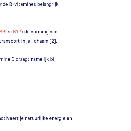
ende B-vitamines belangrijk
 B6
en
B12
) de vorming van
transport in je lichaam [2].
amine D draagt namelijk bij
activeert je natuurlijke energie en