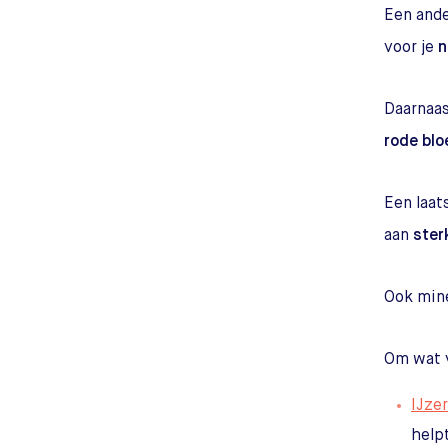
Een ande
voor je
n
Daarnaa
rode blo
Een laat
aan
ster
Ook mine
Om wat 
IJzer
help