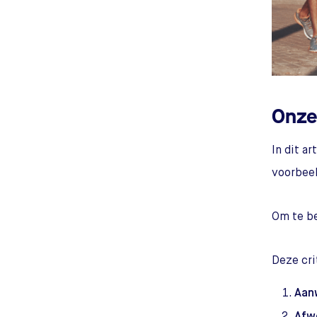
Onze 
In dit a
voorbeel
Om te be
Deze crit
Aan
Afw