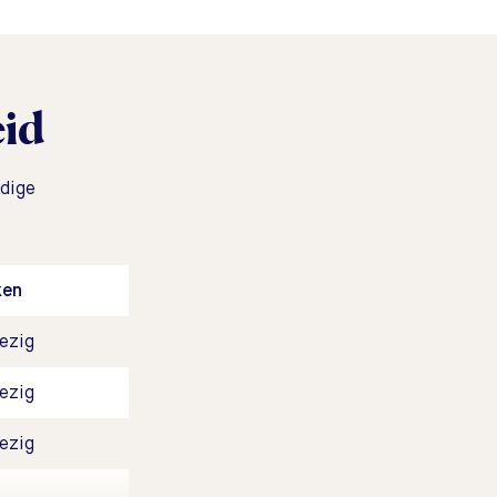
eid
dige
ken
ezig
ezig
ezig