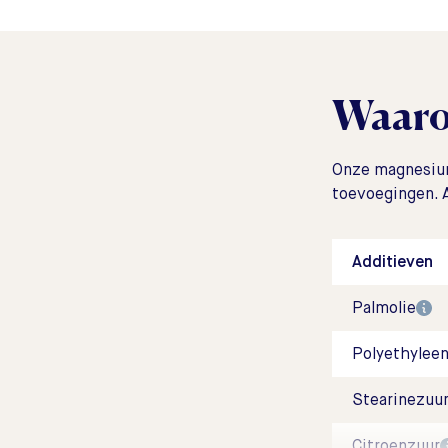
Waaro
Onze magnesium
toevoegingen. A
Additieven
Palmolie
Polyethyleen
Stearinezuu
Citroenzuur