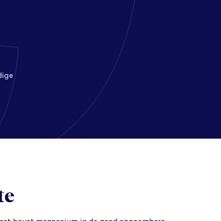
dige
te