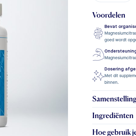
Voordelen
Bevat organi
Magnesiumcitraa
goed wordt opg
Ondersteuning
Magnesiumcitraat
Dosering afge
Met dit supplem
binnen.
Samenstellin
Ingrediënten
Hoe gebruik j