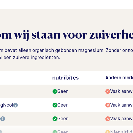
m wij staan voor
zuiverh
 bevat alleen organisch gebonden magnesium. Zonder onno
lleen zuivere ingrediënten.
Andere mer
Geen
Vaak aanw
glycol
Geen
Vaak aanw
r
Geen
Vaak aanw
Geen
Niet altijd