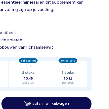
n
essentieel mineraal
en dit supplement kan
nvulling zijn op je voeding.
oeidheid
r de spieren
 opbouwen van lichaamseiwit
5% korting
8% korting
2 stuks
3 stuks
10
10
,45
,12
per stuk
per stuk
Plaats in winkelwagen