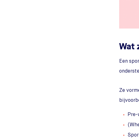
Wat 
Een spor
onderste
Ze vorme
bijvoorb
Pre-
(Whe
Spor