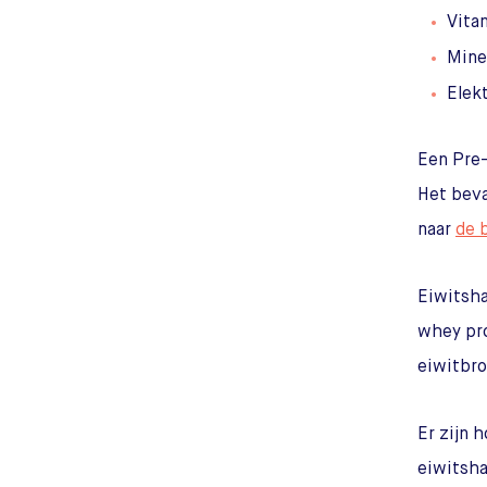
Vita
Mine
Elek
Een Pre-
Het beva
naar
de 
Eiwitsha
whey pro
eiwitbro
Er zijn 
eiwitsha