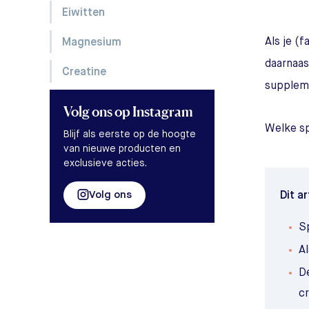
Eiwitten
Als je (
Magnesium
daarnaas
Creatine
supplem
Volg ons
op Instagram
Welke sp
Blijf als eerste op de hoogte
van nieuwe producten en
exclusieve acties.
Volg ons
Dit ar
S
A
D
cr