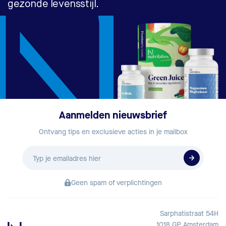
gezonde levensstijl.
Aanmelden nieuwsbrief
Ontvang tips en exclusieve acties in je mailbox
E-
mailadres
Geen spam of verplichtingen
Sarphatistraat 54H
1018 GP Amsterdam