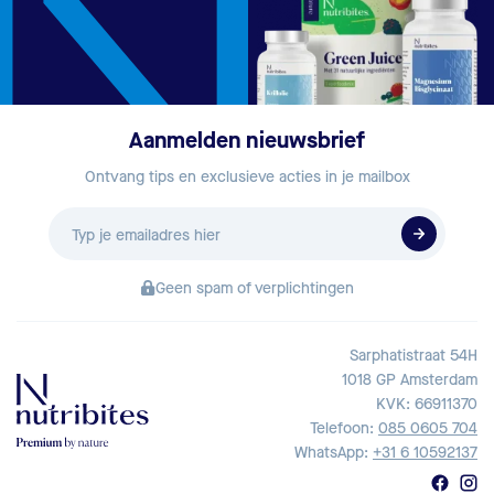
Aanmelden nieuwsbrief
Ontvang tips en exclusieve acties in je mailbox
E-
mailadres
Geen spam of verplichtingen
Sarphatistraat 54H
1018 GP Amsterdam
KVK: 66911370
Telefoon:
085 0605 704
WhatsApp:
+31 6 10592137