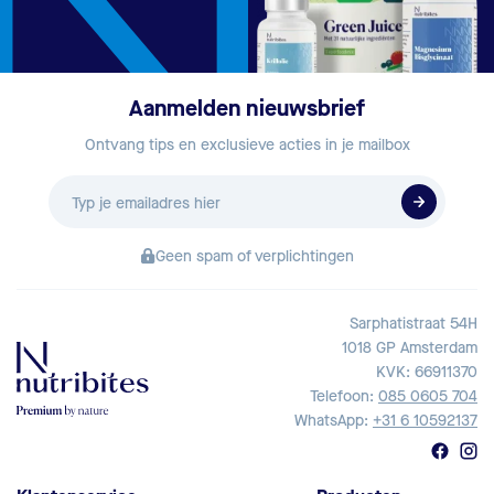
Aanmelden nieuwsbrief
Ontvang tips en exclusieve acties in je mailbox
E-
mailadres
Geen spam of verplichtingen
Sarphatistraat 54H
1018 GP Amsterdam
KVK: 66911370
Telefoon:
085 0605 704
WhatsApp:
+31 6 10592137