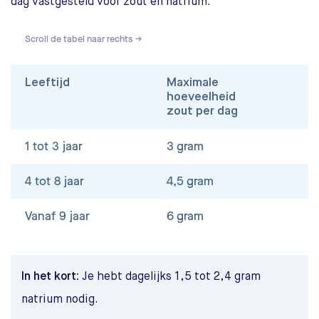
dag vastgesteld voor zout en natrium.
Scroll de tabel naar rechts →
Leeftijd
Maximale
M
hoeveelheid
h
zout per dag
p
1 tot 3 jaar
3 gram
1
4 tot 8 jaar
4,5 gram
1
Vanaf 9 jaar
6 gram
2
In het kort:
Je hebt dagelijks 1,5 tot 2,4 gram
natrium nodig.