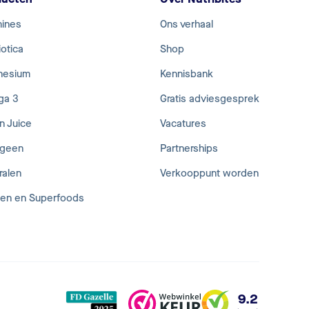
mines
Ons verhaal
otica
Shop
nesium
Kennisbank
ga 3
Gratis adviesgesprek
n Juice
Vacatures
ageen
Partnerships
ralen
Verkooppunt worden
den en Superfoods
9.2