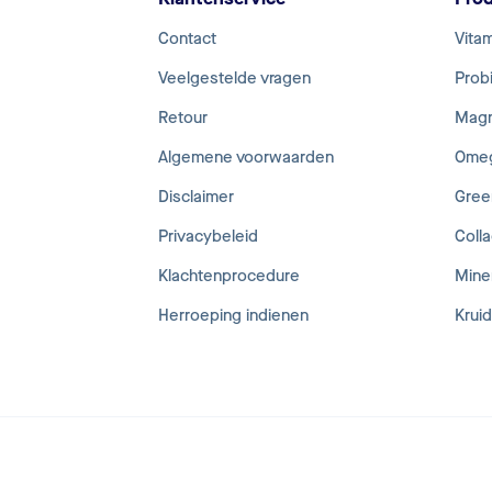
Contact
Vita
Veelgestelde vragen
Probi
Retour
Mag
Algemene voorwaarden
Ome
Disclaimer
Gree
Privacybeleid
Coll
Klachtenprocedure
Mine
Herroeping indienen
Krui