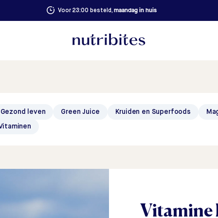
maandag in huis
Voor 23:00 besteld,
Gezond leven
Green Juice
Kruiden en Superfoods
Ma
Vitaminen
Vitamine