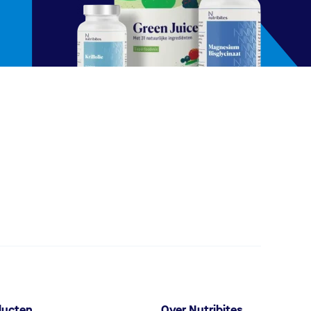
ducten
Over Nutribites