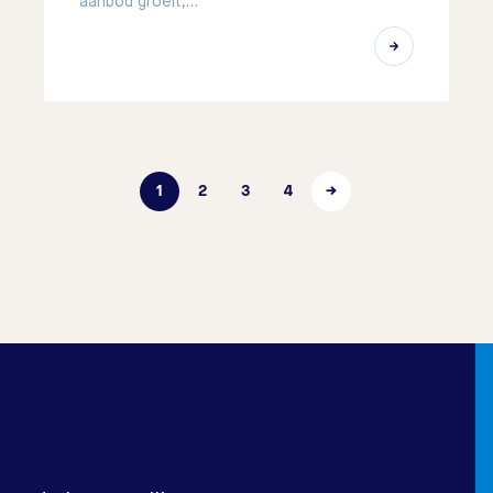
aanbod groeit,…
1
2
3
4
→