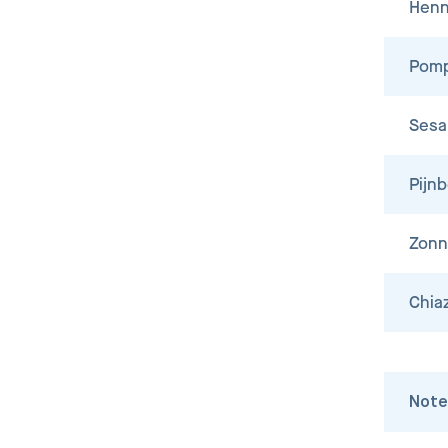
Hen
Pomp
Ses
Pijn
Zonn
Chia
Not