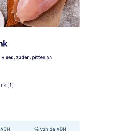
ink
,
vlees
,
zaden
,
pitten
en
ink [1].
 ADH
% van de ADH