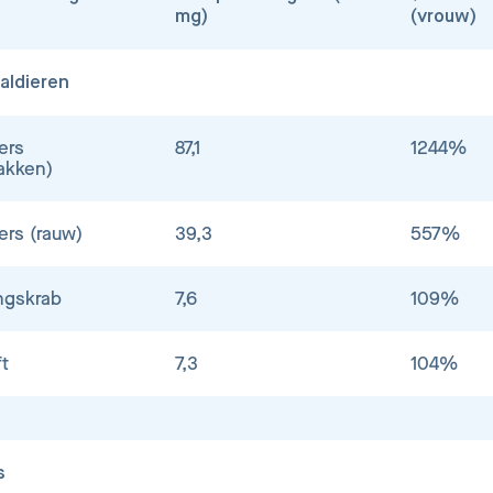
mg)
(vrouw)
aldieren
ers
87,1
1244%
akken)
ers (rauw)
39,3
557%
ngskrab
7,6
109%
ft
7,3
104%
s