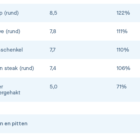
p (rund)
8,5
122%
ye (rund)
7,8
111%
schenkel
7,7
110%
in steak (rund)
7,4
106%
er
5,0
71%
ergehakt
n en pitten