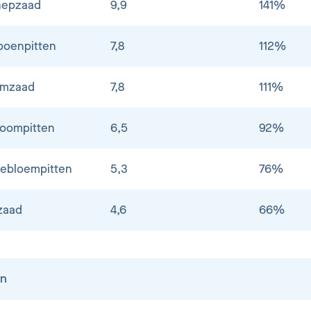
nepzaad
9,9
141%
oenpitten
7,8
112%
amzaad
7,8
111%
boompitten
6,5
92%
ebloempitten
5,3
76%
zaad
4,6
66%
en