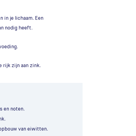
n in je lichaam. Een
an nodig heeft.
voeding.
 rijk zijn aan zink.
es en noten.
nk.
 opbouw van eiwitten.