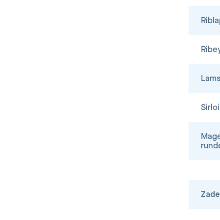
Ribla
Ribe
Lams
Sirlo
Mag
rund
Zade