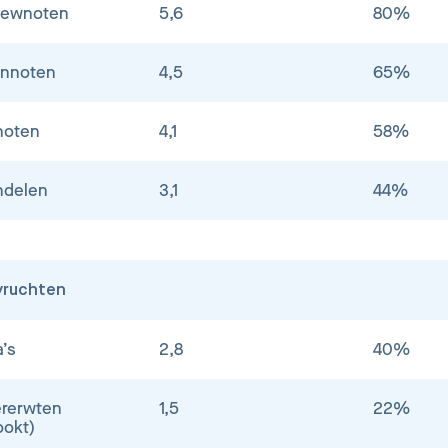
hewnoten
5,6
80%
nnoten
4,5
65%
noten
4,1
58%
delen
3,1
44%
vruchten
a’s
2,8
40%
ererwten
1,5
22%
ookt)