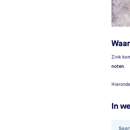
Waar 
Zink kom
noten
.
Hieronde
In w
Soor