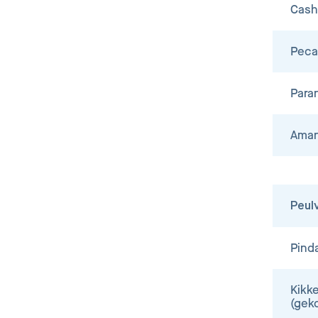
Cas
Peca
Para
Aman
Peul
Pind
Kikk
(gek