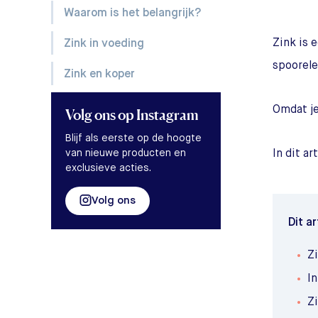
Waarom is het belangrijk?
Zink is 
Zink in voeding
spoorele
Zink en koper
Omdat je
Volg ons
op Instagram
Blijf als eerste op de hoogte
van nieuwe producten en
In dit ar
exclusieve acties.
Volg ons
Dit ar
Zi
In
Z