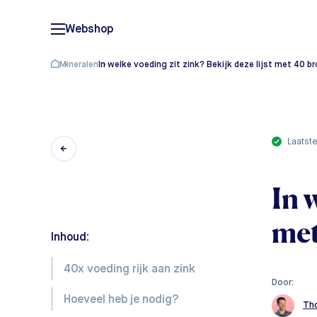
Webshop
Mineralen
In welke voeding zit zink? Bekijk deze lijst met 40 b
laatst
In 
met
Inhoud:
40x voeding rijk aan zink
Door:
Hoeveel heb je nodig?
Th