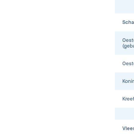
Scha
Oest
(geb
Oest
Koni
Kree
Vlee