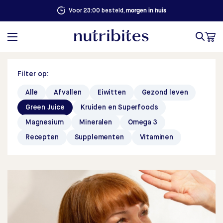
morgen in huis
Voor 23:00 besteld,
Filter op:
Alle
Afvallen
Eiwitten
Gezond leven
Green Juice
Kruiden en Superfoods
Magnesium
Mineralen
Omega 3
Recepten
Supplementen
Vitaminen