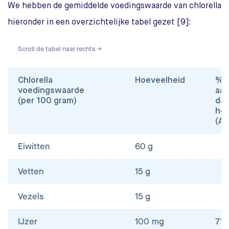
We hebben de gemiddelde voedingswaarde van chlorella
hieronder in een overzichtelijke tabel gezet [9]:
Scroll de tabel naar rechts →
Chlorella
Hoeveelheid
% v
voedingswaarde
aa
(per 100 gram)
dag
hoe
(AD
Eiwitten
60 g
Vetten
15 g
Vezels
15 g
IJzer
100 mg
71