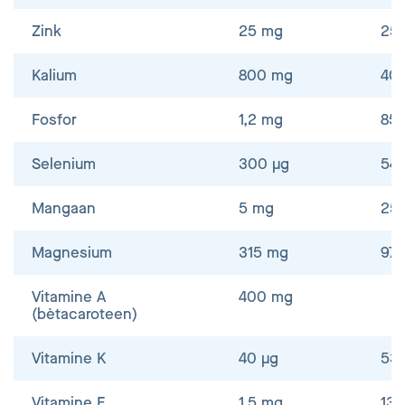
Zink
25 mg
25
Kalium
800 mg
40
Fosfor
1,2 mg
85
Selenium
300 μg
54
Mangaan
5 mg
25
Magnesium
315 mg
97
Vitamine A
400 mg
(bètacaroteen)
Vitamine K
40 μg
53
Vitamine E
1,5 mg
13