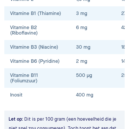
Vitamine B1 (Thiamine)
3 mg
27
Vitamine B2
6 mg
42
(Riboflavine)
Vitamine B3 (Niacine)
30 mg
18
Vitamine B6 (Pyridine)
2 mg
14
Vitamine B11
500 μg
25
(Foliumzuur)
Inosit
400 mg
Let op:
Dit is per 100 gram (een hoeveelheid die je
niet snel zou consumeren). Toch toont het aan dat