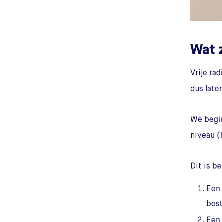
Wat z
Vrije rad
dus late
We begin
niveau (
Dit is b
Een 
bes
Een