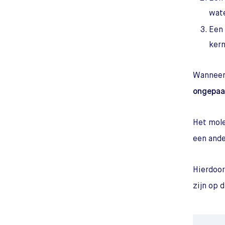
wat
Een
kern
Wanneer 
ongepaa
Het mole
een and
Hierdoor 
zijn op 