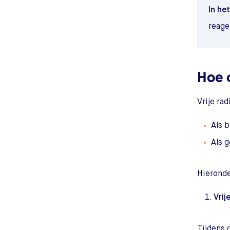
In he
reage
Hoe 
Vrije ra
Als 
Als 
Hieronde
Vrij
Tijdens 