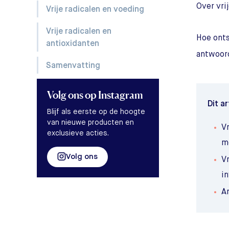
Over vri
Vrije radicalen en voeding
Vrije radicalen en
Hoe ont
antioxidanten
antwoord 
Samenvatting
Volg ons
op Instagram
Dit ar
Blijf als eerste op de hoogte
van nieuwe producten en
Vr
exclusieve acties.
m
Volg ons
Vr
i
An