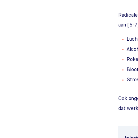
Radicale
aan [5-7
Luch
Alco
Rok
Bloot
Stre
Ook
ong
dat werk