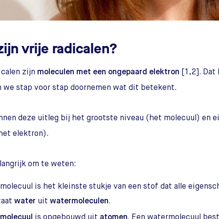
ijn vrije radicalen?
icalen zijn
moleculen met een
ongepaard elektron
[1,2]. Dat
n we stap voor stap doornemen wat dit betekent.
nen deze uitleg bij het grootste niveau (het molecuul) en ei
het elektron).
elangrijk om te weten:
molecuul is het kleinste stukje van een stof dat alle eigensc
taat
water
uit
watermoleculen
.
molecuul
is opgebouwd uit
atomen
. Een watermolecuul best