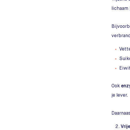
lichaam 
Bijvoorb
verbrand
Vett
Suik
Eiwi
Ook
enz
je lever.
Daarnaas
Vrij