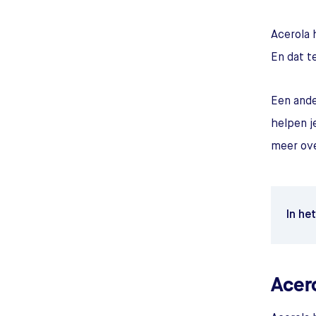
Acerola 
En dat t
Een ande
helpen j
meer ove
In he
Acer