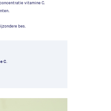
concentratie vitamine C.
anten.
bijzondere bes.
ne C
.