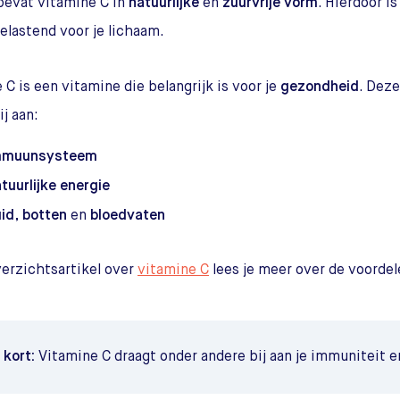
bevat vitamine C in
natuurlijke
en
zuurvrije
vorm
. Hierdoor 
elastend voor je lichaam.
 C is een vitamine die belangrijk is voor je
gezondheid
. Deze
ij aan:
mmuunsysteem
tuurlijke energie
id
,
botten
en
bloedvaten
verzichtsartikel over
vitamine C
lees je meer over de voordel
t kort:
Vitamine C draagt onder andere bij aan je immuniteit e