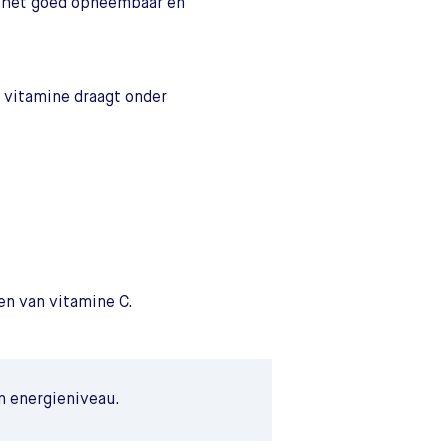
is het goed opneembaar en
 vitamine draagt onder
en van vitamine C.
n energieniveau.