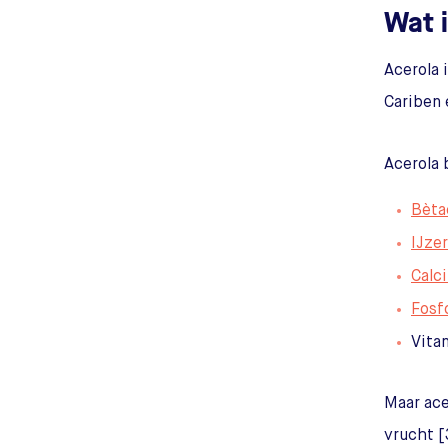
Wat 
Acerola 
Cariben 
Acerola 
Bèta
IJzer
Calc
Fosf
Vita
Maar ace
vrucht [