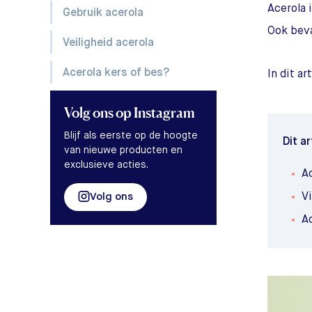
Acerola 
Gebruik acerola
Ook beva
Veiligheid acerola
Acerola kers of bes?
In dit a
Volg ons
op Instagram
Blijf als eerste op de hoogte
Dit ar
van nieuwe producten en
exclusieve acties.
A
Volg ons
Vi
Ac