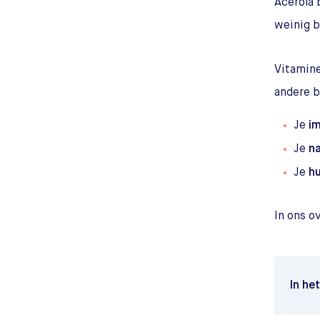
Acerola 
weinig b
Vitamine
andere b
Je
i
Je
na
Je
hu
In ons o
In he