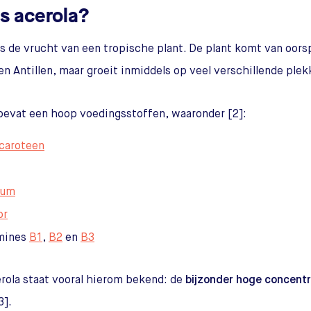
is acerola?
is de vrucht van een tropische plant. De plant komt van oorsp
en Antillen, maar groeit inmiddels op veel verschillende plek
bevat een hoop voedingsstoffen, waaronder [2]:
caroteen
ium
or
mines
B1
,
B2
en
B3
rola staat vooral hierom bekend: de
bijzonder hoge concentr
3].