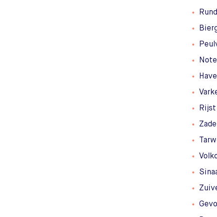
Rund
Bier
Peul
Note
Have
Vark
Rijst
Zade
Tarw
Volk
Sina
Zuiv
Gevo