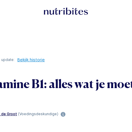
Bekijk historie
e update:
amine B1: alles wat je moe
e de Groot
(Voedingsdeskundige)