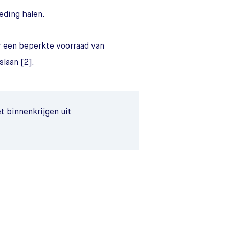
eding halen.
er een beperkte voorraad van
laan [2].
t binnenkrijgen uit