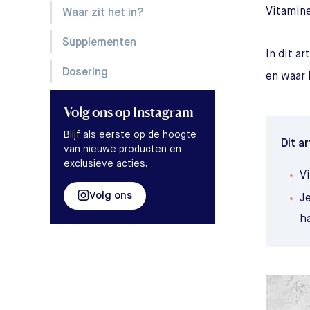
Vitamine
Waar zit het in?
Supplementen
In dit a
Dosering
en waar h
Volg ons
op Instagram
Blijf als eerste op de hoogte
Dit ar
van nieuwe producten en
exclusieve acties.
Vi
Volg ons
J
ha