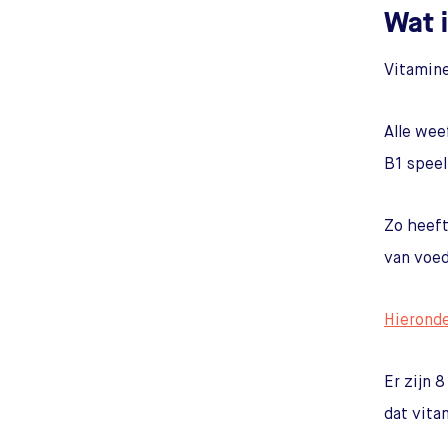
Wat 
Vitamine
Alle wee
B1 speel
Zo heeft
van voed
Hierond
Er zijn 
dat vita