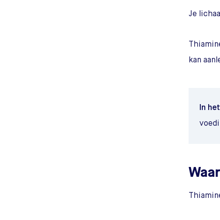
Je licha
Thiamine
kan aanl
In het
voedi
Waar
Thiamine