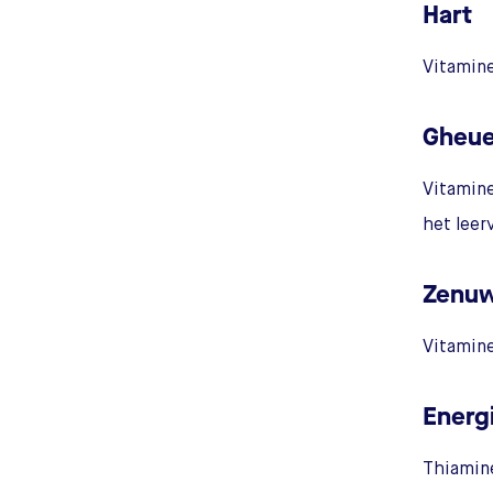
Hart
Vitamine
Gheu
Vitamine
het lee
Zenuw
Vitamine
Energ
Thiamine