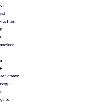
vlees
gist
vruchten
n
r
ensvlees
n
e
oren granen
asappels
el
gelte