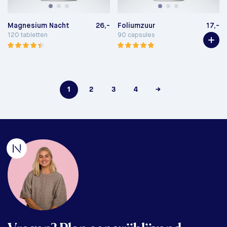
Magnesium Nacht
26,-
Foliumzuur
17,-
120 tabletten
90 capsules
1
2
3
4
→