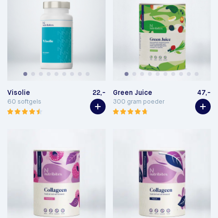
Visolie
22,-
Green Juice
47,-
60 softgels
300 gram poeder