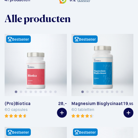
9.2
Alle producten
Bestseller
Bestseller
(Pro)Biotica
28,-
Magnesium Bisglycinaat
19
,95
60 capsules
60 tabletten
Bestseller
Bestseller