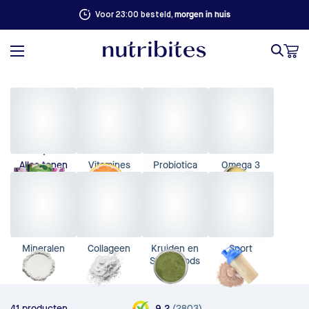
morgen in huis
Voor 23:00 besteld,
Alles tonen
Vitamines
Probiotica
Omega 3
Mineralen
Collageen
Kruiden en
Sport
Superfoods
(
2803
)
41 producten