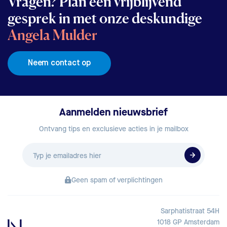
Vragen? Plan een vrijblijvend
gesprek in met onze deskundige
Angela Mulder
Neem contact op
Aanmelden nieuwsbrief
Ontvang tips en exclusieve acties in je mailbox
E-
mailadres
Geen spam of verplichtingen
Sarphatistraat 54H
1018 GP Amsterdam