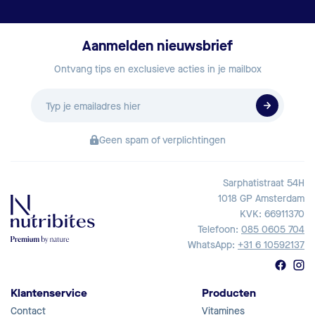
Aanmelden nieuwsbrief
Ontvang tips en exclusieve acties in je mailbox
E-
mailadres
Geen spam of verplichtingen
Sarphatistraat 54H
1018 GP Amsterdam
KVK: 66911370
Telefoon:
085 0605 704
WhatsApp:
+31 6 10592137
Klantenservice
Producten
Contact
Vitamines