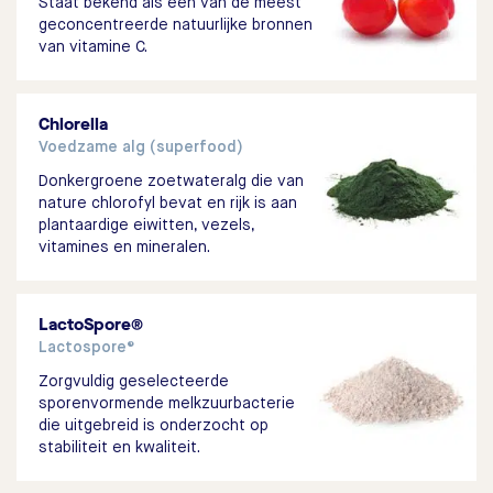
Staat bekend als een van de meest
geconcentreerde natuurlijke bronnen
van vitamine C.
Chlorella
Voedzame alg (superfood)
Donkergroene zoetwateralg die van
nature chlorofyl bevat en rijk is aan
plantaardige eiwitten, vezels,
vitamines en mineralen.
LactoSpore®
Lactospore®
Zorgvuldig geselecteerde
sporenvormende melkzuurbacterie
die uitgebreid is onderzocht op
stabiliteit en kwaliteit.