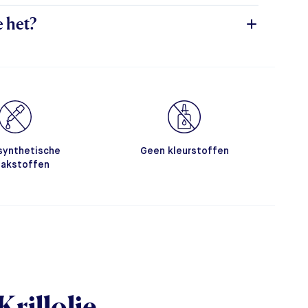
e het?
synthetische
Geen kleurstoffen
akstoffen
rillolie