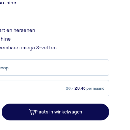
anthine
.
art en hersenen
thine
eembare omega 3-vetten
koop
per maand
23
26,-
,40
Plaats in winkelwagen