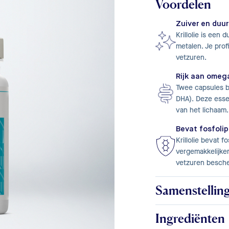
Voordelen
Zuiver en duu
Krillolie is een 
metalen. Je pro
vetzuren.
Rijk aan omeg
Twee capsules b
DHA). Deze essen
van het lichaam.
Bevat fosfoli
Krillolie bevat 
vergemakkelijken
vetzuren besch
Samenstellin
Ingrediënten