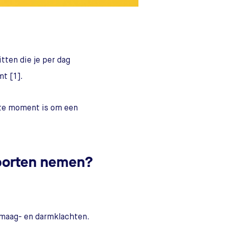
tten die je per dag
mt [1].
este moment is om een
sporten nemen?
maag- en darmklachten.