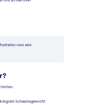
n ons artikel over
hydraten voor een
er?
iteiten.
 kilogram lichaamsgewicht