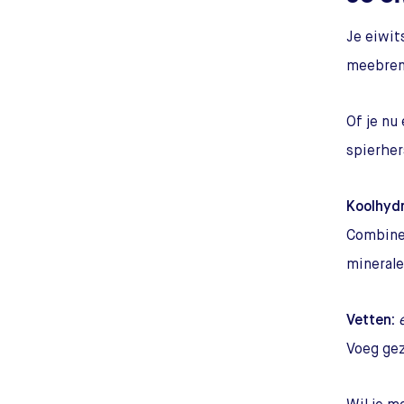
Je eiwi
meebren
Of je nu
spierher
Koolhydr
Combinee
minerale
Vetten:
Voeg gez