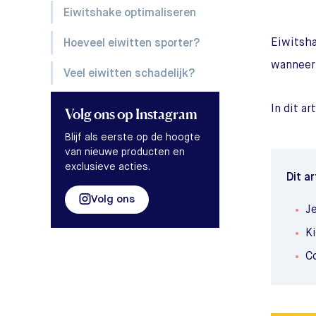
Eiwitshake optimaliseren
Eiwitsha
Hoeveel eiwitten sporter?
wanneer
Veel eiwitten schadelijk?
In dit a
Volg ons
op Instagram
Blijf als eerste op de hoogte
van nieuwe producten en
exclusieve acties.
Dit ar
Volg ons
J
Ki
C