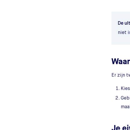
De ul
niet 
Waar
Er zijn 
Kies
Gebr
maal
Je e