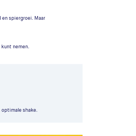
l en spiergroei. Maar
en kunt nemen.
 optimale shake.