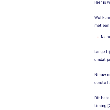
Hier is 
Wel kunn
met een 
Na h
Lange ti
omdat je
Nieuw on
eerste h
Dit bete
timing [