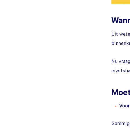
Wann
Uit wete
binnenkr
Nu vraag
eiwitsh
Moet
Voor
Sommige