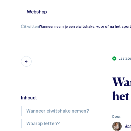
Webshop
Eiwitten
Wanneer neem je een eiwitshake: voor of na het spor
laats
Wan
het
Inhoud:
Wanneer eiwitshake nemen?
Door:
Waarop letten?
Ang