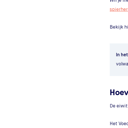
Wil je m
spierher
Bekijk h
In het
volwa
Hoev
De eiwit
Het Voe