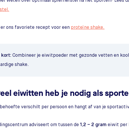
eer weten over optimaal spierherstel na het sporten? Lees da
stel.
ier ons favoriete recept voor een
proteïne shake.
 kort:
Combineer je eiwitpoeder met gezonde vetten en kool
ardige shake.
eel eiwitten heb je nodig als sport
behoefte verschilt per persoon en hangt af van je sportactiv
dingscentrum adviseert om tussen de
1,2 – 2 gram
eiwit per