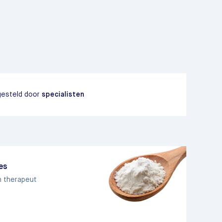
esteld door
specialisten
ies
n therapeut