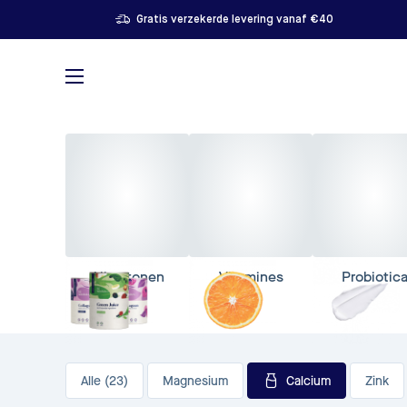
Gratis verzekerde levering vanaf €40
Alles tonen
Vitamines
Probiotic
Alle (23)
Magnesium
Calcium
Zink