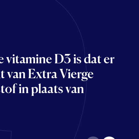
e vitamine D3 is dat er
 de Nutribites
t van Extra Vierge
t het geen tabletten
stof in plaats van
apsules met olijfolie.
goed opneembaar."