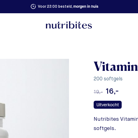
morgen in huis
Voor 23:00 besteld,
Vitamin
200 softgels
16,-
19,-
Uitverkocht
Nutribites Vitamin
softgels.