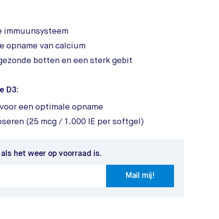
je immuunsysteem
e opname van calcium
 gezonde botten en een sterk gebit
e D3:
e voor een optimale opname
oseren (25 mcg / 1.000 IE per softgel)
 als het weer op voorraad is.
Mail mij!