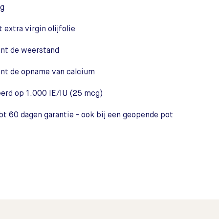
ag
xtra virgin olijfolie
unt de weerstand
unt de opname van calcium
eerd op 1.000 IE/IU (25 mcg)
bt 60 dagen garantie - ook bij een geopende pot