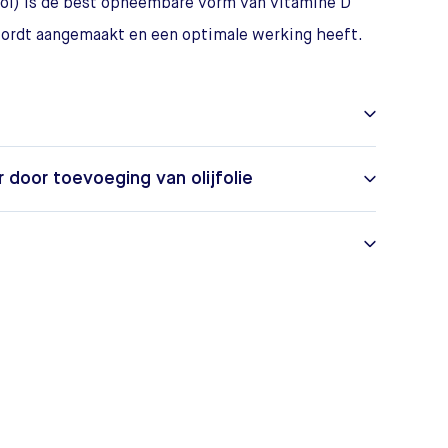
rol) is de best opneembare vorm van vitamine D
 wordt aangemaakt en een optimale werking heeft.
door toevoeging van olijfolie