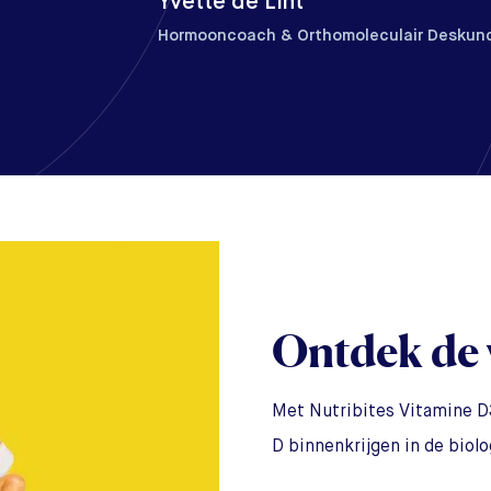
Yvette de Lint
Lorenz van den Helder
Hormooncoach & Orthomoleculair Deskun
Orthomoleculair deskundige en praktijkei
Ontdek de 
Met Nutribites Vitamine D
D binnenkrijgen in de biol