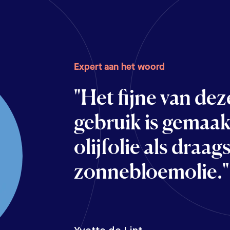
Expert aan het woord
Expert aan het woord
"Het fijne van dez
"Het gunstige aan
gebruik is gemaak
Vitamine D3 is da
olijfolie als draag
zijn, maar kleine c
zonnebloemolie."
Hierdoor is het 