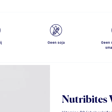
ij
Geen soja
Geen 
sma
Nutribites