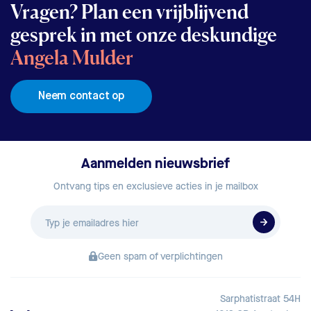
Vragen? Plan een vrijblijvend
gesprek in met onze deskundige
Angela Mulder
Neem contact op
Aanmelden nieuwsbrief
Ontvang tips en exclusieve acties in je mailbox
E-
mailadres
Geen spam of verplichtingen
Sarphatistraat 54H