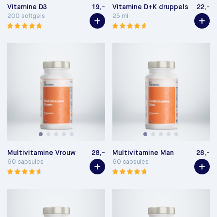
Vitamine D3
19,-
Vitamine D+K druppels
22,-
200 softgels
25 ml
Multivitamine Vrouw
28,-
Multivitamine Man
28,-
60 capsules
60 capsules