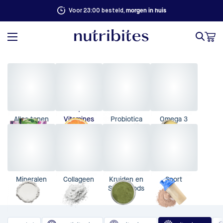
morgen in huis
Voor 23:00 besteld,
Alles tonen
Vitamines
Probiotica
Omega 3
Mineralen
Collageen
Kruiden en
Sport
Superfoods