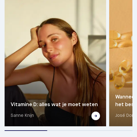
Wanneer 
Vitamine D: alles wat je moet weten
het best
Sanne Knijn
José Dore