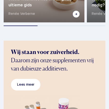
ultieme gids
nodig? C
Renée Verberne
Renée Ver
Wij staan voor zuiverheid.
Daarom zijn onze supplementen vrij
van dubieuze additieven.
Lees meer