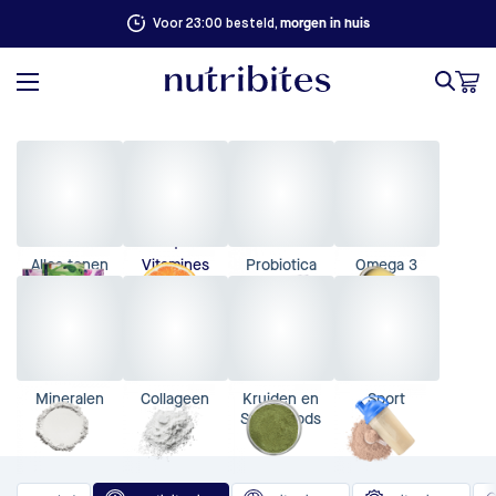
100% succesgarantie. Niet goed, geld terug
Alles tonen
Vitamines
Probiotica
Omega 3
Mineralen
Collageen
Kruiden en
Sport
Superfoods