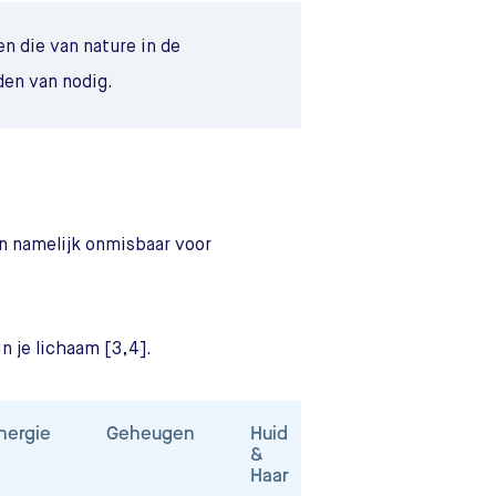
n die van nature in de
den van nodig.
jn namelijk onmisbaar voor
n je lichaam [3,4].
nergie
Geheugen
Huid
Schild-
Spi
&
klier
Haar