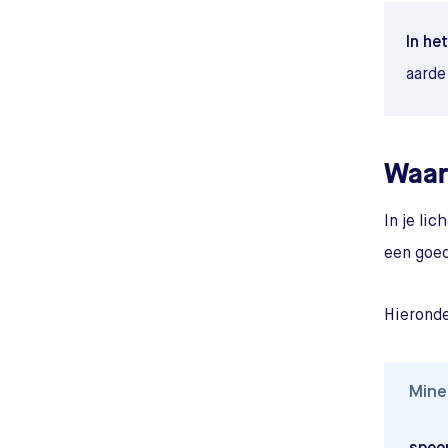
In het
aarde
Waar
In je li
een goe
Hieronde
Mine