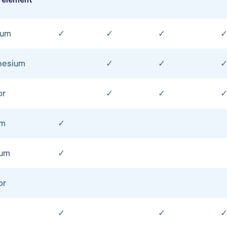
relement
ium
✓
✓
✓
nesium
✓
✓
or
✓
✓
um
✓
ium
✓
or
✓
✓