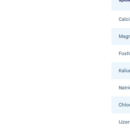
spoo
Calc
Mag
Fosf
Kali
Natr
Chlo
IJzer