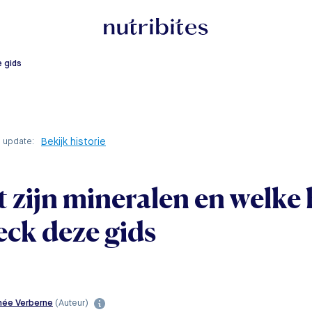
e gids
Bekijk historie
e update:
 zijn mineralen en welke 
ck deze gids
née Verberne
(Auteur)