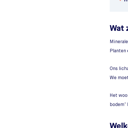
W
Wat 
Minerale
Planten 
Ons lich
We moete
Het woor
bodem’ b
Welk