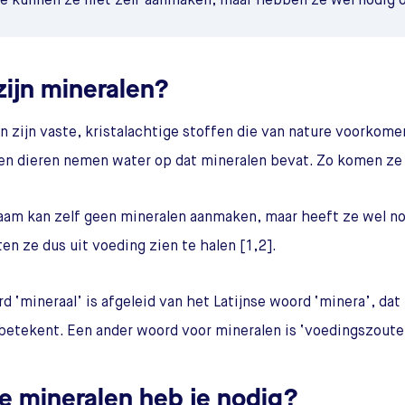
e kunnen ze niet zelf aanmaken, maar hebben ze wel nodig o
zijn mineralen?
n zijn vaste, kristalachtige stoffen die van nature voorkomen
en dieren nemen water op dat mineralen bevat. Zo komen ze 
aam kan zelf geen mineralen aanmaken, maar heeft ze wel no
n ze dus uit voeding zien te halen [1,2].
d ‘mineraal’ is afgeleid van het Latijnse woord ‘minera’, dat 
etekent. Een ander woord voor mineralen is ‘voedingszoute
e mineralen heb je nodig?