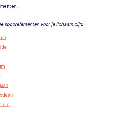
ementen.
le spoorelementen voor je lichaam zijn:
oom
ride
um
r
gaan
bdeen
nium