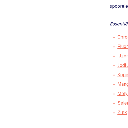
spoorel
Essentië
Chr
Fluo
IJzer
Jodi
Kope
Man
Moly
Sele
Zink