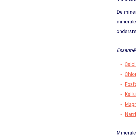
De miner
minerale
onderst
Essentië
Calc
Chlo
Fosf
Kali
Mag
Natr
Minerale