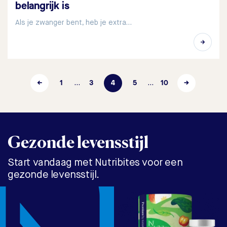
belangrijk is
Als je zwanger bent, heb je extra…
←
1
3
4
5
10
→
…
…
Gezonde levensstijl
Start vandaag met Nutribites voor een
gezonde levensstijl.