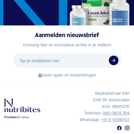
Aanmelden nieuwsbrief
Ontvang tips en exclusieve acties in je mailbox
E-
mailadres
Geen spam of verplichtingen
Sarphatistraat 54H
1018 GP Amsterdam
KVK: 66911370
Telefoon:
085 0605 704
WhatsApp:
+31 6 10592137