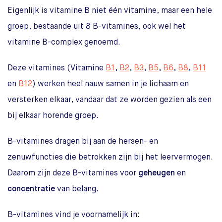
Eigenlijk is vitamine B niet één vitamine, maar een hele
groep, bestaande uit 8 B-vitamines, ook wel het
vitamine B-complex genoemd.
Deze vitamines (Vitamine
B1
,
B2
,
B3
,
B5
,
B6
,
B8
,
B11
en
B12
) werken heel nauw samen in je lichaam en
versterken elkaar, vandaar dat ze worden gezien als een
bij elkaar horende groep.
B-vitamines dragen bij aan de hersen- en
zenuwfuncties die betrokken zijn bij het leervermogen.
Daarom zijn deze B-vitamines voor
geheugen
en
concentratie
van belang.
B-vitamines vind je voornamelijk in: