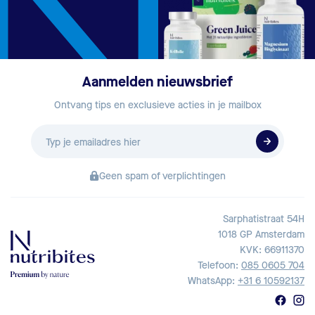
Aanmelden nieuwsbrief
Ontvang tips en exclusieve acties in je mailbox
E-
mailadres
Geen spam of verplichtingen
Sarphatistraat 54H
1018 GP Amsterdam
KVK: 66911370
Telefoon:
085 0605 704
WhatsApp:
+31 6 10592137