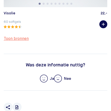
Visolie
22,-
V
60 softgels
60
Toon bronnen
Was deze informatie nuttig?
Ja
Nee