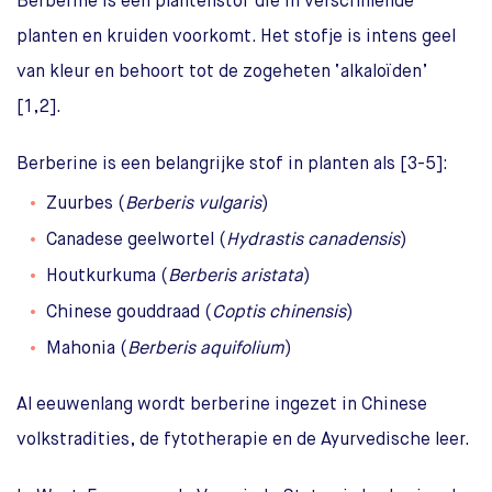
Berberine is een plantenstof die in verschillende
planten en kruiden voorkomt. Het stofje is intens geel
van kleur en behoort tot de zogeheten ‘alkaloïden’
[1,2].
Berberine is een belangrijke stof in planten als [3-5]:
Zuurbes (
Berberis vulgaris
)
Canadese geelwortel (
Hydrastis canadensis
)
Houtkurkuma (
Berberis aristata
)
Chinese gouddraad (
Coptis chinensis
)
Mahonia (
Berberis aquifolium
)
Al eeuwenlang wordt berberine ingezet in Chinese
volkstradities, de fytotherapie en de Ayurvedische leer.