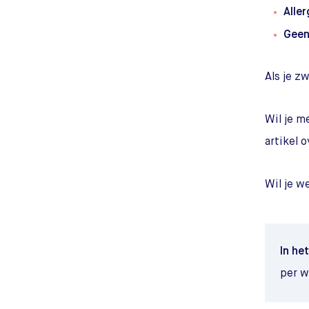
Aller
Geen
Als je z
Wil je m
artikel 
Wil je w
In het
per w