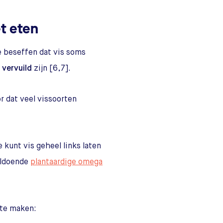
t eten
e beseffen dat vis soms
s
vervuild
zijn [6,7].
r dat veel vissoorten
 kunt vis geheel links laten
oldoende
plantaardige omega
 te maken: