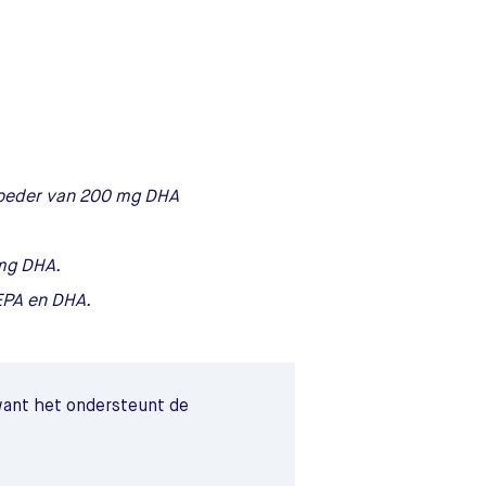
 moeder van 200 mg DHA
 mg DHA.
 EPA en DHA.
want het ondersteunt de