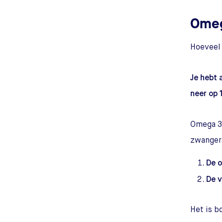
Omeg
Hoeveel 
Je hebt 
neer op 
Omega 3 
zwanger
De o
De v
Het is b