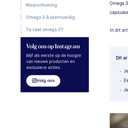
Omega 3 
Waarschuwing
capsules
Omega 3 & plantaardig
Te veel omega 3?
In dit ar
Volg ons
op Instagram
Blijf als eerste op de hoogte
Dit ar
van nieuwe producten en
exclusieve acties.
J
Volg ons
E
J