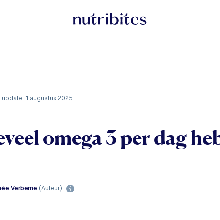
e update: 1 augustus 2025
veel omega 3 per dag heb
née Verberne
(Auteur)