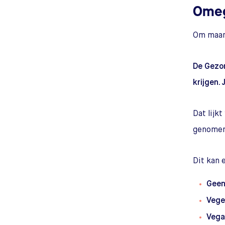
Omeg
Om maar
De Gezon
krijgen. 
Dat lijk
genomen 
Dit kan 
Geen
Vege
Vega