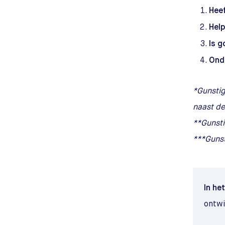
Heef
Help
Is g
Ond
*Gunstig
naast de
**Gunsti
***Gunst
In het
ontwi