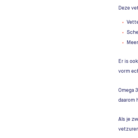
Deze vet
Vette
Sche
Meer
Er is oo
vorm ech
Omega 3-
daarom h
Als je z
vetzuren