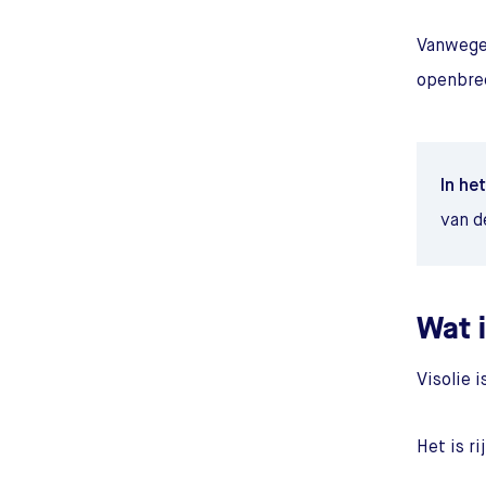
Vanwege 
openbree
In he
van d
Wat i
Visolie 
Het is r