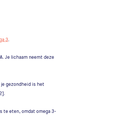
ga 3
.
LA. Je lichaam neemt deze
r je gezondheid is het
2].
is te eten, omdat omega 3-