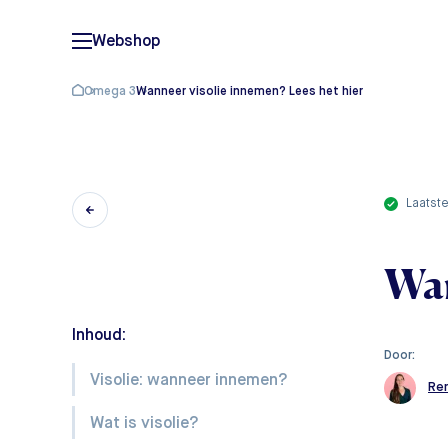
Webshop
Omega 3
Wanneer visolie innemen? Lees het hier
laatst
Wan
Inhoud:
Door:
Visolie: wanneer innemen?
Re
Wat is visolie?