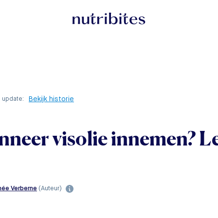
Bekijk historie
e update:
neer visolie innemen? Le
née Verberne
(Auteur)