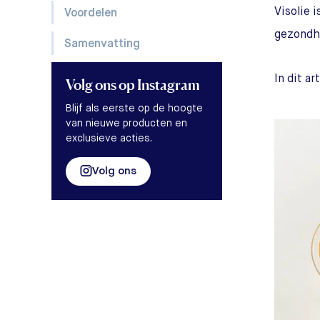
Visolie 
Voordelen
gezondh
Samenvatting
In dit a
Volg ons
op Instagram
Blijf als eerste op de hoogte
van nieuwe producten en
exclusieve acties.
Volg ons