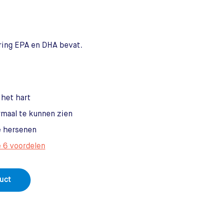
ering EPA en DHA bevat.
het hart
maal te kunnen zien
e hersenen
e 6 voordelen
duct