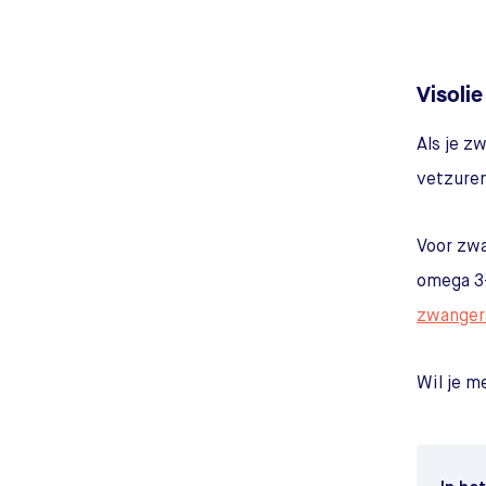
Visoli
Als je z
vetzuren
Voor zwa
omega 3-
zwanger
Wil je m