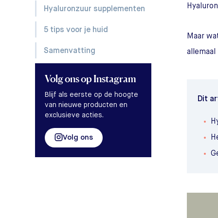
Hyaluron
Hyaluronzuur supplementen
5 tips voor je huid
Maar wat
Samenvatting
allemaal 
Volg ons
op Instagram
Blijf als eerste op de hoogte
Dit ar
van nieuwe producten en
exclusieve acties.
Hy
Volg ons
He
G