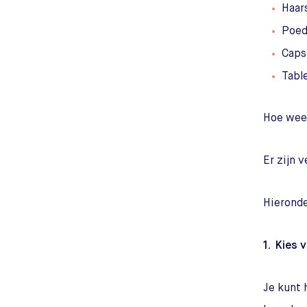
Haar
Poed
Caps
Tabl
Hoe weet
Er zijn 
Hieronde
1. Kies 
Je kunt 