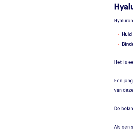
Hyal
Hyaluron
Huid
Bind
Het is e
Een jong
van deze
De belan
Als een 