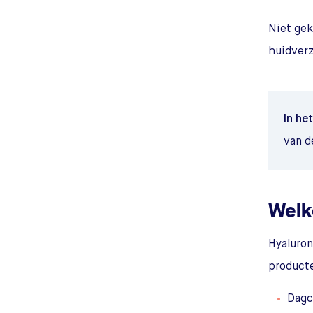
Niet gek
huidver
In het
van d
Welk
Hyaluron
producte
Dagc