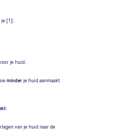
je [1]:
voor je huid.
hoe
minder
je huid aanmaakt
ekt
.
rlagen van je huid naar de