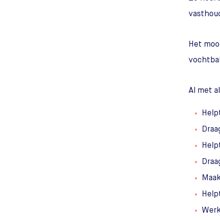
vasthou
Het mooi
vochtbal
Al met a
Help
Draa
Help
Draa
Maak
Help
Werk