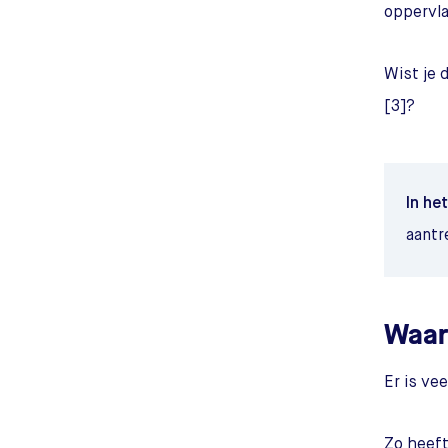
oppervla
Wist je 
[3]?
In het
aantr
Waar
Er is ve
Zo heeft