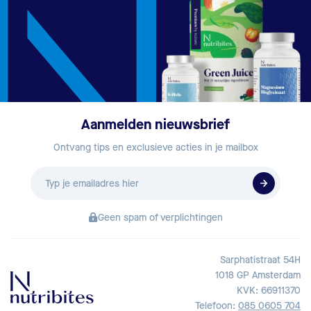
Aanmelden nieuwsbrief
Ontvang tips en exclusieve acties in je mailbox
E-
mailadres
Geen spam of verplichtingen
Sarphatistraat 54H
1018 GP Amsterdam
KVK: 66911370
Telefoon:
085 0605 704