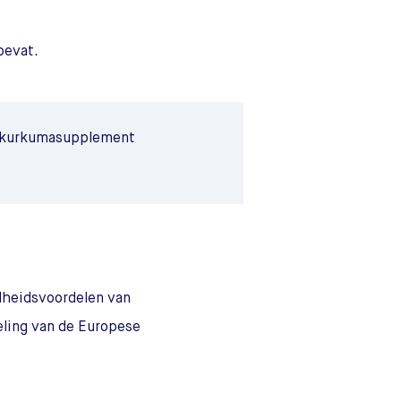
bevat.
d kurkumasupplement
ndheidsvoordelen van
eling van de Europese