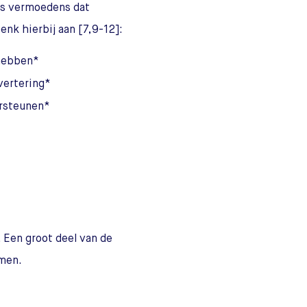
rs vermoedens dat
nk hierbij aan [7,9-12]:
 hebben*
vertering*
ersteunen*
 Een groot deel van de
rmen.