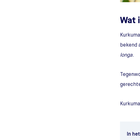
Wat 
Kurkuma 
bekend 
longa
.
Tegenwoo
gerechte
Kurkuma 
In he