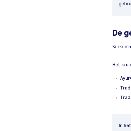
gebru
De g
Kurkuma 
Het krui
Ayur
Trad
Trad
In he