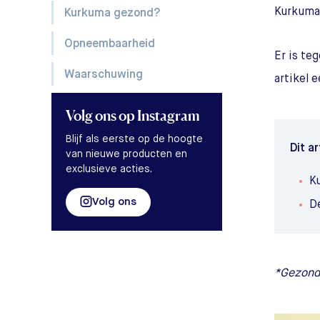
Kurkuma 
Kurkuma gezond?
Opneembaarheid
Er is te
Waarschuwing
artikel 
Volg ons
op Instagram
Blijf als eerste op de hoogte
Dit ar
van nieuwe producten en
exclusieve acties.
K
Volg ons
D
*Gezondh