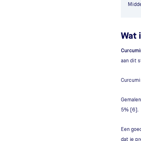
Midd
Wat 
Curcumi
aan dit s
Curcumin
Gemalen 
5% [6].
Een goe
dat je p