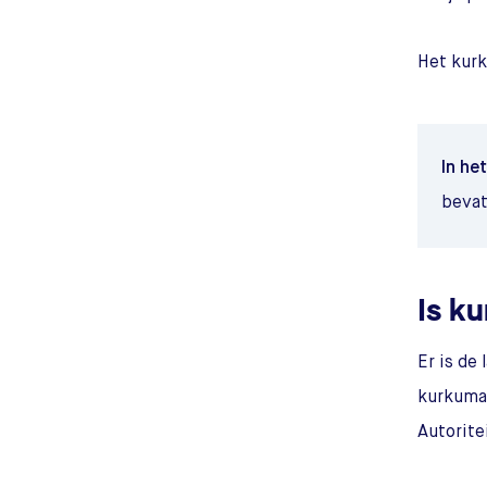
Het kur
In he
bevat
Is k
Er is de
kurkuma.
Autorite