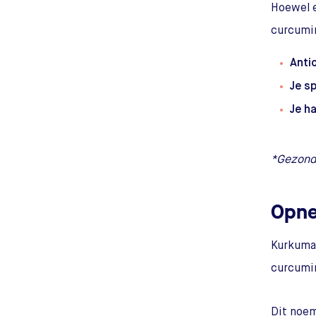
Hoewel e
curcumin
Anti
Je sp
Je ha
*Gezondh
Opne
Kurkuma 
curcumin
Dit noem