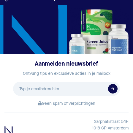
Aanmelden nieuwsbrief
Ontvang tips en exclusieve acties in je mailbox
E-
mailadres
Geen spam of verplichtingen
Sarphatistraat 54H
1018 GP Amsterdam